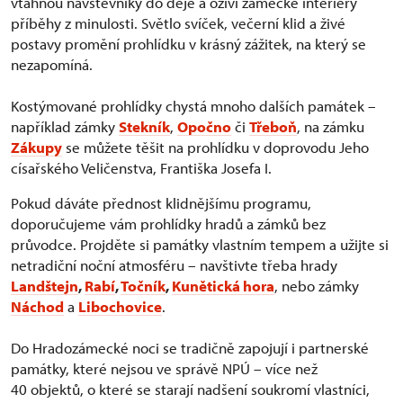
vtáhnou návštěvníky do děje a oživí zámecké interiéry
příběhy z minulosti. Světlo svíček, večerní klid a živé
postavy promění prohlídku v krásný zážitek, na který se
nezapomíná.
Kostýmované prohlídky chystá mnoho dalších památek –
například zámky
Stekník
,
Opočno
či
Třeboň
, na zámku
Zákupy
se můžete těšit na prohlídku v doprovodu Jeho
císařského Veličenstva, Františka Josefa I.
Pokud dáváte přednost klidnějšímu programu,
doporučujeme vám prohlídky hradů a zámků bez
průvodce. Projděte si památky vlastním tempem a užijte si
netradiční noční atmosféru – navštivte třeba hrady
Landštejn
,
Rabí
,
Točník
,
Kunětická hora
, nebo zámky
Náchod
a
Libochovice
.
Do Hradozámecké noci se tradičně zapojují i partnerské
památky, které nejsou ve správě NPÚ – více než
40 objektů, o které se starají nadšení soukromí vlastníci,