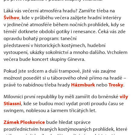
Láká vás večerní atmosféra hradu? Zamiřte třeba na
Švihov
, kde v průběhu večera zažijete hradní interiéry
v jedinečné atmosféře během nočních prohlídek, kdy se
téměř dotknete období gotiky i renesance. Čeká vás zde
opravdu bohatý program: taneční
představení v historických kostýmech, hudební
vystoupení, ukázky sokolnictví a mnoho dalšího. Vrcholem
večera bude koncert skupiny Ginevra.
Pokud jste srdcem a duší trampové, jistě vás zaujme
možnost posedět si u táborového ohně přímo na hradě –
právě to nabídnou třeba hrady
Házmburk
nebo
Trosky
.
Milovníci první republiky by měli zamířit do brněnské
vily
Stiassni
, kde se budou moci vydat proti proudu času se
swingem, noblesou a šarmem třicátých let.
Zámek Ploskovice
bude hledat správce
prostřednictvím hraných kostýmovaných prohlídek, které