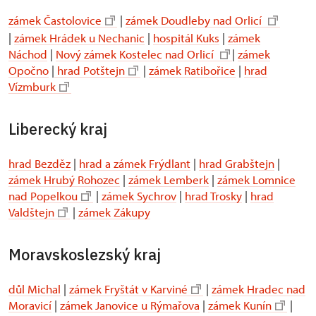
zámek Častolovice
|
zámek Doudleby nad Orlicí
|
zámek Hrádek u Nechanic
|
hospitál Kuks
|
zámek
Náchod
|
Nový zámek Kostelec nad Orlicí
|
zámek
Opočno
|
hrad Potštejn
|
zámek Ratibořice
|
hrad
Vízmburk
Liberecký kraj
hrad Bezděz
|
hrad a zámek Frýdlant
|
hrad Grabštejn
|
zámek Hrubý Rohozec
|
zámek Lemberk
|
zámek Lomnice
nad Popelkou
|
zámek Sychrov
|
hrad Trosky
|
hrad
Valdštejn
|
zámek Zákupy
Moravskoslezský kraj
důl Michal
|
zámek Fryštát v Karviné
|
zámek Hradec nad
Moravicí
|
zámek Janovice u Rýmařova
|
zámek Kunín
|