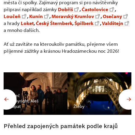
města či spolky. Zajímavý program si pro návštěvníky
připraví například zámky
Dobříš
,
Častolovice
,
Loučeň
,
Kunín
,
Moravský Krumlov
,
Osečany
a hrady
Loket
,
Český Šternberk
,
Špilberk
,
Valdštejn
a mnoho dalších.
Ať už zavítáte na kteroukoliv památku, přejeme všem
příjemné zážitky a krásnou Hradozámeckou noc 2026!
Valeč
Copyright: Aleš
Vopat
Žleby
Přehled zapojených památek podle krajů