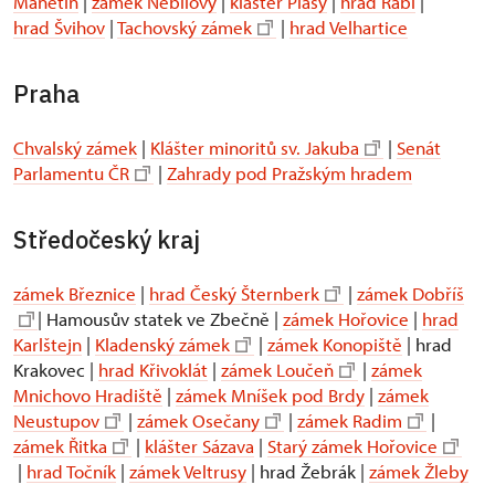
Manětín
|
zámek Nebílovy
|
klášter Plasy
|
hrad Rabí
|
hrad Švihov
|
Tachovský zámek
|
hrad Velhartice
Praha
Chvalský zámek
|
Klášter minoritů sv. Jakuba
|
Senát
Parlamentu ČR
|
Zahrady pod Pražským hradem
Středočeský kraj
zámek Březnice
|
hrad Český Šternberk
|
zámek Dobříš
| Hamousův statek ve Zbečně |
zámek Hořovice
|
hrad
Karlštejn
|
Kladenský zámek
|
zámek Konopiště
| hrad
Krakovec |
hrad Křivoklát
|
zámek Loučeň
|
zámek
Mnichovo Hradiště
|
zámek Mníšek pod Brdy
|
zámek
Neustupov
|
zámek Osečany
|
zámek Radim
|
zámek Řitka
|
klášter Sázava
|
Starý zámek Hořovice
|
hrad Točník
|
zámek Veltrusy
| hrad Žebrák |
zámek Žleby