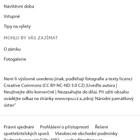
Návštěvní doba
Vstupné
Tipy na výlety
MOHLO BY VÁS ZAJÍMAT
O zámku
Fotogalerie
Není-li výslovně uvedeno jinak, podléhají fotografie a texty
licenci
Creative Commons
(CC BY-NC-ND 3.0 CZ) (Uveďte autora |
Neužívejte dílo komerčně | Nezasahujte do díla). Při užití obsahu
uvádějte odkaz na stránky www.npu.cz a „zdroj: Národní památkový
ústav“
Právní ujednání
Prohlášení o přístupnosti
Řešení
spotřebitelských sporů
Všeobecné obchodní podmínky
Podmínky pro výpůjčky NPÚ
webeditor@npu.cz