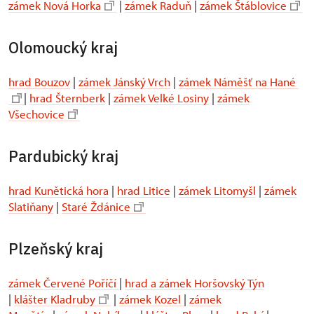
zámek Nová Horka
|
zámek Raduň
|
zámek Štáblovice
Olomoucký kraj
hrad Bouzov
|
zámek Jánský Vrch
|
zámek Náměšť na Hané
|
hrad Šternberk
|
zámek Velké Losiny
|
zámek
Všechovice
Pardubický kraj
hrad Kunětická hora
|
hrad Litice
|
zámek Litomyšl
|
zámek
Slatiňany
|
Staré Ždánice
Plzeňský kraj
zámek Červené Poříčí
|
hrad a zámek Horšovský Týn
|
klášter Kladruby
|
zámek Kozel
|
zámek