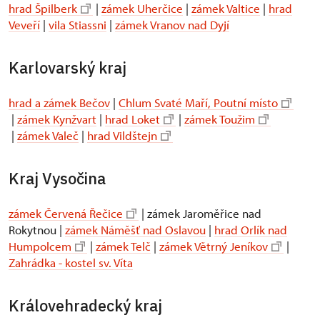
hrad Špilberk
|
zámek Uherčice
|
zámek Valtice
|
hrad
Veveří
|
vila Stiassni
|
zámek Vranov nad Dyjí
Karlovarský kraj
hrad a zámek Bečov
|
Chlum Svaté Maří, Poutní místo
|
zámek Kynžvart
|
hrad Loket
|
zámek Toužim
|
zámek Valeč
|
hrad Vildštejn
Kraj Vysočina
zámek Červená Řečice
| zámek Jaroměřice nad
Rokytnou |
zámek Náměšť nad Oslavou
|
hrad Orlík nad
Humpolcem
|
zámek Telč
|
zámek Větrný Jeníkov
|
Zahrádka - kostel sv. Víta
Královehradecký kraj