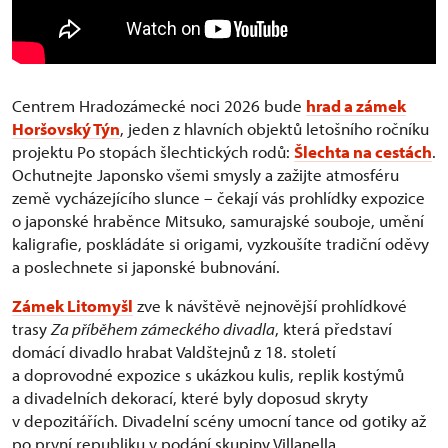
Centrem Hradozámecké noci 2026 bude
hrad a zámek
Horšovský Týn
, jeden z hlavních objektů letošního ročníku
projektu Po stopách šlechtických rodů:
Šlechta na cestách
.
Ochutnejte Japonsko všemi smysly a zažijte atmosféru
země vycházejícího slunce – čekají vás prohlídky expozice
o japonské hraběnce Mitsuko, samurajské souboje, umění
kaligrafie, poskládáte si origami, vyzkoušíte tradiční oděvy
a poslechnete si japonské bubnování.
Zámek Litomyšl
zve k návštěvě nejnovější prohlídkové
trasy
Za příběhem zámeckého divadla
, která představí
domácí divadlo hrabat Valdštejnů z 18. století
a doprovodné expozice s ukázkou kulis, replik kostýmů
a divadelních dekorací, které byly doposud skryty
v depozitářích. Divadelní scény umocní tance od gotiky až
po první republiku v podání skupiny Villanella.