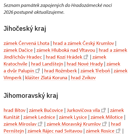
Seznam památek zapojených do Hradozámecké noci
2026 postupně aktualizujeme.
Jihočeský kraj
zámek Červená Lhota
|
hrad a zámek Český Krumlov
|
zámek Dačice
|
zámek Hluboká nad Vltavou
|
hrad a zámek
Jindřichův Hradec
|
hrad Kozí Hrádek
|
zámek
Kratochvíle
|
hrad Landštejn
|
hrad Nové Hrady
|
zámek
a dvůr Palupín
|
hrad Rožmberk
|
zámek Třeboň
|
zámek
Vimperk
|
klášter Zlatá Koruna
|
hrad Zvíkov
Jihomoravský kraj
hrad Bítov
|
zámek Bučovice
|
Jurkovičova vila
|
zámek
Kunštát
|
zámek Lednice
|
zámek Lysice
|
zámek Milotice
|
zámek Miroslav
|
zámek Moravský Krumlov
|
hrad
Pernštejn
|
zámek Rájec nad Svitavou
|
zámek Rosice
|