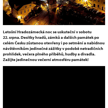
Letošní Hradozámecká noc se uskuteční v sobotu
22. srpna. Desítky hradů, zámků a dalších památek po
celém Česku zůstanou otevřeny i po setmění a nabídnou
návštěvníkům jedinečné zážitky v podobě netradičních
prohlídek, večera plného příběhů, hudby a divadla.
Zažijte jedinečnou večerní atmosféru památek!