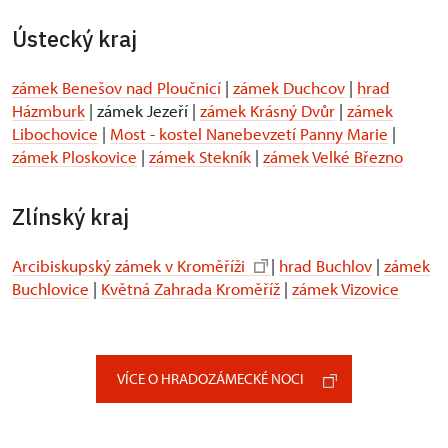
Ústecký kraj
zámek Benešov nad Ploučnicí
|
zámek Duchcov
|
hrad
Házmburk
| zámek Jezeří |
zámek Krásný Dvůr
|
zámek
Libochovice
|
Most - kostel Nanebevzetí Panny Marie
|
zámek Ploskovice
|
zámek Stekník
|
zámek Velké Březno
Zlínský kraj
Arcibiskupský zámek v Kroměříži
|
hrad Buchlov
|
zámek
Buchlovice
|
Květná Zahrada Kroměříž
|
zámek Vizovice
VÍCE O HRADOZÁMECKÉ NOCI