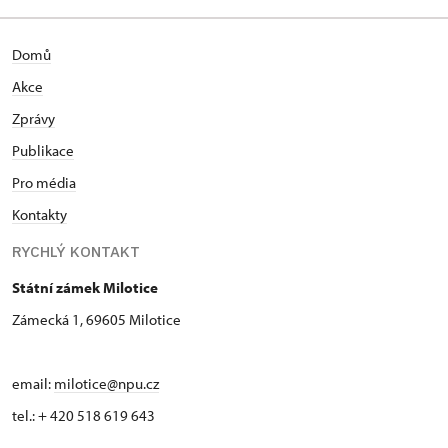
Domů
Akce
Zprávy
Publikace
Pro média
Kontakty
RYCHLÝ KONTAKT
Státní zámek Milotice
Zámecká 1, 69605 Milotice
email:
milotice@npu.cz
tel.: + 420 518 619 643