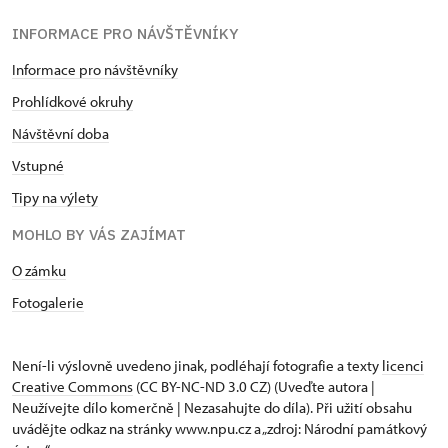
INFORMACE PRO NÁVŠTĚVNÍKY
Informace pro návštěvníky
Prohlídkové okruhy
Návštěvní doba
Vstupné
Tipy na výlety
MOHLO BY VÁS ZAJÍMAT
O zámku
Fotogalerie
Není-li výslovně uvedeno jinak, podléhají fotografie a texty
licenci
Creative Commons
(CC BY-NC-ND 3.0 CZ) (Uveďte autora |
Neužívejte dílo komerčně | Nezasahujte do díla). Při užití obsahu
uvádějte odkaz na stránky www.npu.cz a „zdroj: Národní památkový