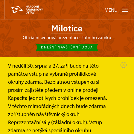
MENU
Milotice
oficiální webová prezentace státního zámku
DNEŠNÍ NÁVŠTĚVNÍ DOBA
V neděli 30. srpna a 27. září bude na této
Zámek Milotice
Akce
památce vstup na vybrané prohlídkové
Hradozámecká noc na zámku Milotice
okruhy zdarma. Bezplatnou vstupenku si
prosím zajistěte předem v online prodeji.
Hradozámecká noc na zámku
Kapacita jednotlivých prohlídek je omezená.
Milotice
V těchto mimořádných dnech bude zdarma
zpřístupněn návštěvnický okruh
Reprezentační sály (základní okruh). Vstup
zdarma se netýká speciálního okruhu