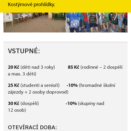
Kostýmové prohlídky.
VSTUPNÉ:
20 Kč
(děti nad 3 roky)
85 Kč
(rodinné – 2 dospělí
a max. 3 děti)
25 Kč
(studenti a senioři)
-10%
(hromadné školní
zájezdy + 2 osoby doprovod)
30 Kč
(dospělí)
-10%
(skupiny nad
12 osob)
OTEVÍRACÍ DOBA: