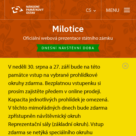
MENU
CS
Milotice
oficiální webová prezentace státního zámku
DNEŠNÍ NÁVŠTĚVNÍ DOBA
V neděli 30. srpna a 27. září bude na této
Zámek Milotice
(Nejenom) pro děti a školy
památce vstup na vybrané prohlídkové
Zámecká konírna
okruhy zdarma. Bezplatnou vstupenku si
Zámecká konírna pro děti
prosím zajistěte předem v online prodeji.
i dospělé
Kapacita jednotlivých prohlídek je omezená.
V těchto mimořádných dnech bude zdarma
Mikroregion Nový Dvůr
zpřístupněn návštěvnický okruh
Reprezentační sály (základní okruh). Vstup
zdarma se netýká speciálního okruhu