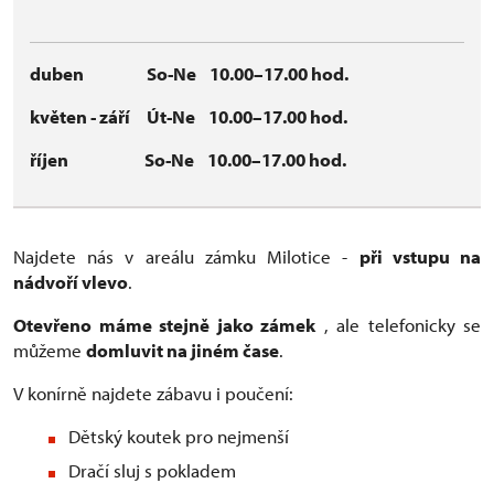
duben So-Ne 10.00–
17.00 hod.
květen - září Út-Ne 10.00–
17.00 hod.
říjen So-Ne 10.00–
17.00 hod.
Najdete nás v areálu zámku Milotice -
při vstupu na
nádvoří vlevo
.
Otevřeno máme stejně jako zámek
, ale telefonicky se
můžeme
domluvit na jiném čase
.
V konírně najdete zábavu i poučení:
Dětský koutek pro nejmenší
Dračí sluj s pokladem