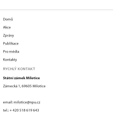
Domů
Akce
Zprávy
Publikace
Pro média
Kontakty
RYCHLÝ KONTAKT
Státní zámek Milotice
Zámecká 1, 69605 Milotice
email:
milotice@npu.cz
tel.: + 420 518 619 643