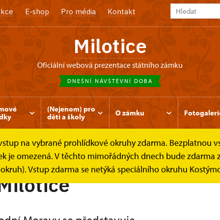
kce
E-shop
Pro média
Kontakt
Milotice
oficiální webová prezentace státního zámku
DNEŠNÍ NÁVŠTĚVNÍ DOBA
mové
(Nejenom) pro
O zámku
Fotogaleri
ídky
děti a školy
e vstup na vybrané prohlídkové okruhy zdarma. Bezplatnou v
lídek je omezená. V těchto mimořádných dnech bude zdarma 
í okruh). Vstup zdarma se netýká speciálního okruhu Kostýmo
ilotice