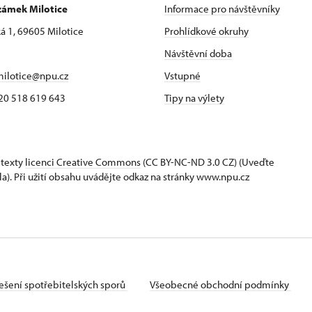
zámek Milotice
Informace pro návštěvníky
 1, 69605 Milotice
Prohlídkové okruhy
Návštěvní doba
ilotice@npu.cz
Vstupné
 420 518 619 643
Tipy na výlety
 texty
licenci Creative Commons
(CC BY-NC-ND 3.0 CZ) (Uveďte
la). Při užití obsahu uvádějte odkaz na stránky www.npu.cz
ešení spotřebitelských sporů
Všeobecné obchodní podmínky