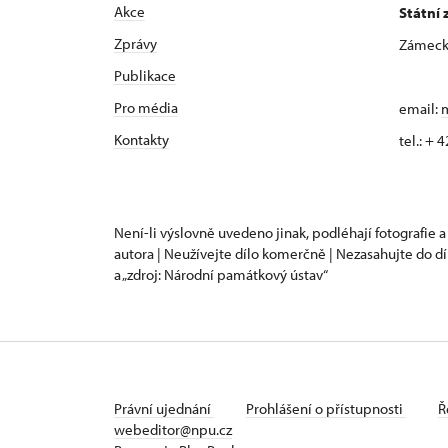
Akce
Státní 
Zprávy
Zámecká
Publikace
Pro média
email:
m
Kontakty
tel.: +
Není-li výslovně uvedeno jinak, podléhají fotografie a
autora | Neužívejte dílo komerčně | Nezasahujte do dí
a „zdroj: Národní památkový ústav“
Právní ujednání
Prohlášení o přístupnosti
Ř
webeditor@npu.cz