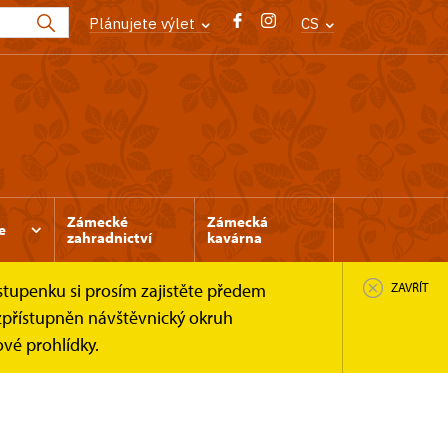
Plánujete výlet
CS
Zámecké
Zámecká
e
zahradnictví
kavárna
stupenku si prosím zajistěte předem
ZAVŘÍT
zpřístupněn návštěvnický okruh
vé prohlídky.