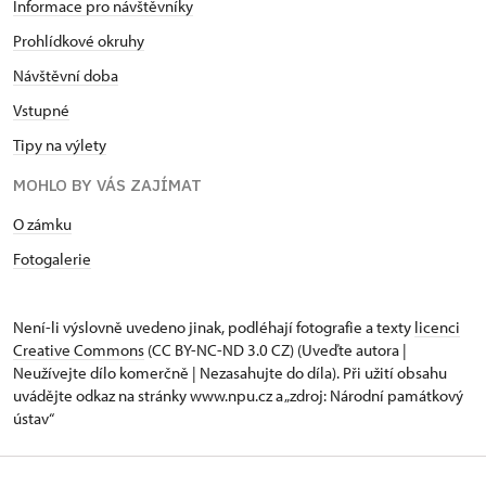
Informace pro návštěvníky
Prohlídkové okruhy
Návštěvní doba
Vstupné
Tipy na výlety
MOHLO BY VÁS ZAJÍMAT
O zámku
Fotogalerie
Není-li výslovně uvedeno jinak, podléhají fotografie a texty
licenci
Creative Commons
(CC BY-NC-ND 3.0 CZ) (Uveďte autora |
Neužívejte dílo komerčně | Nezasahujte do díla). Při užití obsahu
uvádějte odkaz na stránky www.npu.cz a „zdroj: Národní památkový
ústav“