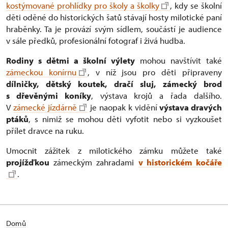
kostýmované prohlídky pro školy a školky
, kdy se školní
děti oděné do historických šatů stávají hosty milotické paní
hraběnky. Ta je provází svým sídlem, součástí je audience
v sále předků, profesionální fotograf i živá hudba.
Rodiny s dětmi a školní výlety
mohou navštívit také
zámeckou konírnu
, v níž jsou pro děti připraveny
dílničky, dětský koutek, dračí sluj, zámecký brod
s dřevěnými koníky
, výstava krojů a řada dalšího.
V
zámecké jízdárně
je naopak k vidění
výstava dravých
ptáků
, s nimiž se mohou děti vyfotit nebo si vyzkoušet
přílet dravce na ruku.
Umocnit zážitek z milotického zámku můžete také
projížďkou
zámeckým zahradami
v historickém kočáře
.
Domů