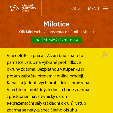
MENU
CS
Milotice
oficiální webová prezentace státního zámku
DNEŠNÍ NÁVŠTĚVNÍ DOBA
V neděli 30. srpna a 27. září bude na této
Zámek Milotice
(Nejenom) pro děti a školy
památce vstup na vybrané prohlídkové
okruhy zdarma. Bezplatnou vstupenku si
(Nejenom) pro děti a školy
prosím zajistěte předem v online prodeji.
Kapacita jednotlivých prohlídek je omezená.
V prostředí milotického zámku můžete s dětmi strávit
V těchto mimořádných dnech bude zdarma
třeba celý den.
zpřístupněn návštěvnický okruh
Reprezentační sály (základní okruh). Vstup
zdarma se netýká speciálního okruhu