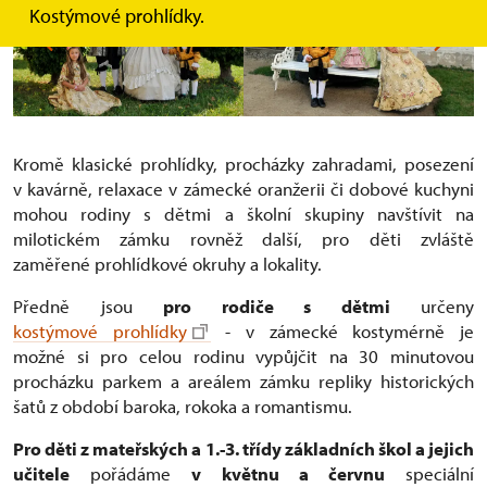
Kostýmové prohlídky.
Kromě klasické prohlídky, procházky zahradami, posezení
v kavárně, relaxace v zámecké oranžerii či dobové kuchyni
mohou rodiny s dětmi a školní skupiny navštívit na
milotickém zámku rovněž další, pro děti zvláště
zaměřené prohlídkové okruhy a lokality.
Předně jsou
pro rodiče s dětmi
určeny
kostýmové prohlídky
- v zámecké kostymérně je
možné si pro celou rodinu vypůjčit na 30 minutovou
procházku parkem a areálem zámku repliky historických
šatů z období baroka, rokoka a romantismu.
Pro děti z mateřských a 1.-3. třídy základních škol a jejich
učitele
pořádáme
v květnu a červnu
speciální